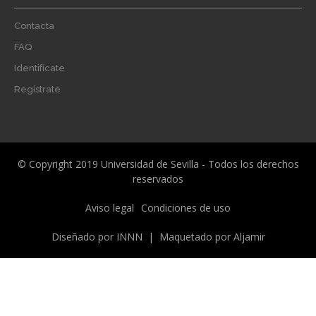
Footer
Contacta
menu
FAQ
Identifícate
Regístrate
© Copyright 2019 Universidad de Sevilla - Todos los derechos
reservados
Menú
Aviso legal
Condiciones de uso
legal
Diseñado por
INNN
| Maquetado por
Aljamir