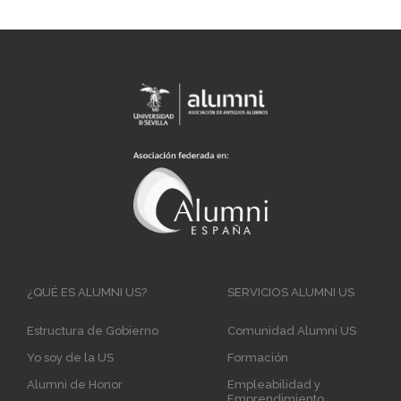
Main
¿QUÉ ES ALUMNI US?
SERVICIOS ALUMNI US
navigation
Estructura de Gobierno
Comunidad Alumni US
Yo soy de la US
Formación
Alumni de Honor
Empleabilidad y
Emprendimiento