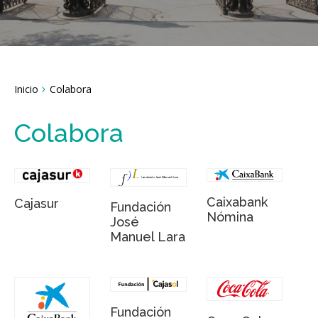
Breadcrumbs
Inicio
Colabora
You
are
here:
Colabora
Caixabank
Cajasur
Fundación
Nómina
José
Manuel Lara
Fundación