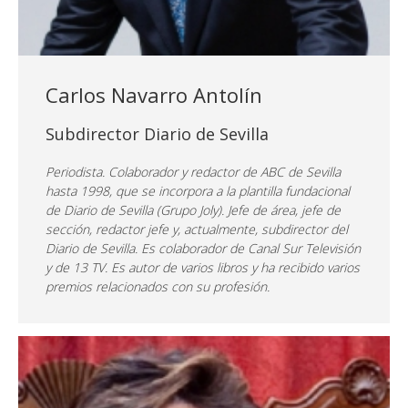
Carlos Navarro Antolín
Subdirector Diario de Sevilla
Periodista. Colaborador y redactor de ABC de Sevilla
hasta 1998, que se incorpora a la plantilla fundacional
de Diario de Sevilla (Grupo Joly). Jefe de área, jefe de
sección, redactor jefe y, actualmente, subdirector del
Diario de Sevilla. Es colaborador de Canal Sur Televisión
y de 13 TV. Es autor de varios libros y ha recibido varios
premios relacionados con su profesión.