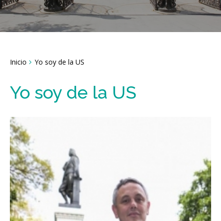
Breadcrumbs
Inicio
Yo soy de la US
You
are
here:
Yo soy de la US