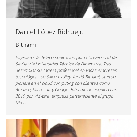
Daniel López Ridruejo
Bitnami
Ingeniero de Telecomunicación por la Universidad de
Sevilla y la Universidad Técnica de Dinamarca. Tras
desarrollar su carrera profesional en varias empresas
tecnológicas de Silicon Valley, fundó Bitnami, startup
pionera en el cloud computing con clientes como
Amazon, Microsoft y Google. Bitnami fue adquirida en
2019 por VMware, empresa perteneciente al grupo
DELL.