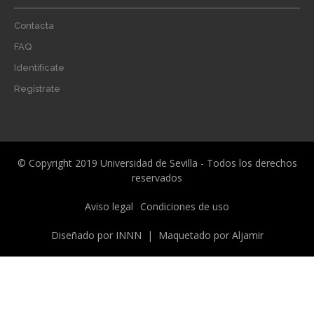
Footer
Contacta
menu
FAQ
Identifícate
Regístrate
© Copyright 2019 Universidad de Sevilla - Todos los derechos
reservados
Menú
Aviso legal
Condiciones de uso
legal
Diseñado por
INNN
| Maquetado por
Aljamir