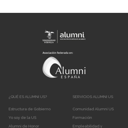
Main
¿QUÉ ES ALUMNI US?
SERVICIOS ALUMNI US
navigation
Estructura de Gobierno
Comunidad Alumni US
Yo soy de la US
Formación
Alumni de Honor
Empleabilidad y