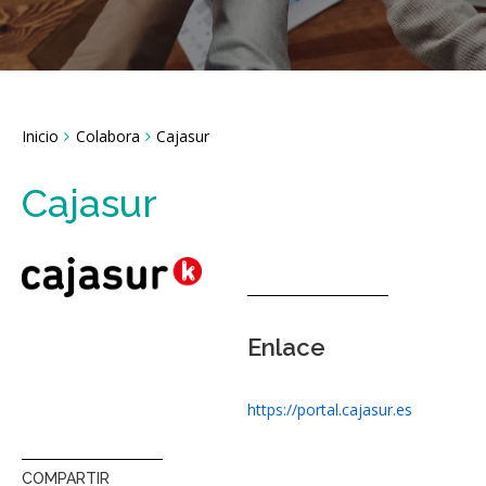
Breadcrumbs
Inicio
Colabora
Cajasur
You
are
here:
Cajasur
Enlace
https://portal.cajasur.es
COMPARTIR