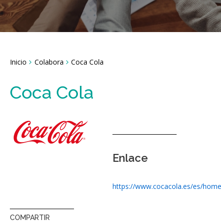
Breadcrumbs
Inicio
Colabora
Coca Cola
You
are
here:
Coca Cola
Enlace
https://www.cocacola.es/es/home
COMPARTIR