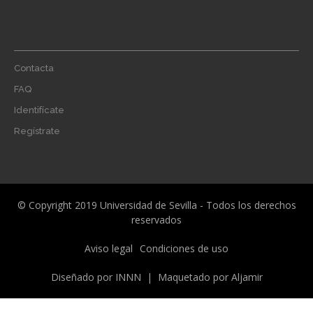
Footer
Contacta
menu
FAQ
Identifícate
Regístrate
© Copyright 2019 Universidad de Sevilla - Todos los derechos
reservados
Menú
Aviso legal
Condiciones de uso
legal
Diseñado por
INNN
| Maquetado por
Aljamir