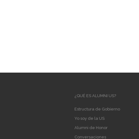
Main
¿QUÉ ES ALUMNI US?
navigation
Estructura de Gobierno
Yo soy de la US
Alumni de Honor
Conversaciones