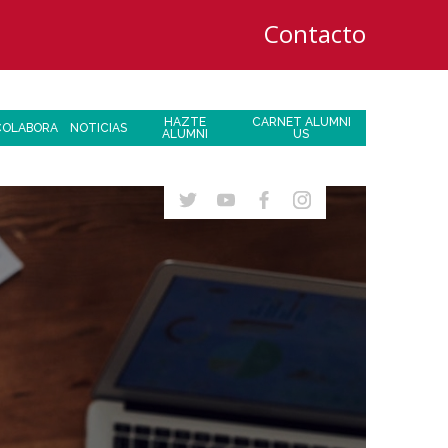
Contacto
HAZTE
CARNET ALUMNI
COLABORA
NOTICIAS
ALUMNI
US