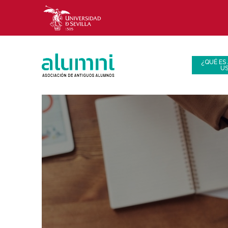
¿QUÉ ES
U