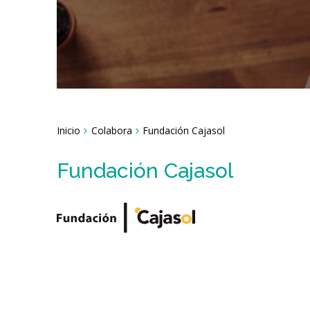
Breadcrumbs
Inicio
Colabora
Fundación Cajasol
You
are
here:
Fundación Cajasol