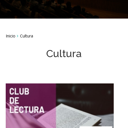
Breadcrumbs
Inicio
Cultura
You
are
here:
Cultura