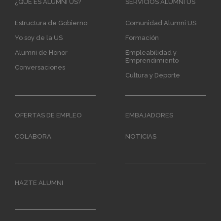
Main
¿QUÉ ES ALUMNI US?
SERVICIOS ALUMNI US
navigation
Estructura de Gobierno
Comunidad Alumni US
Yo soy de la US
Formación
Alumni de Honor
Empleabilidad y
Emprendimiento
Conversaciones
Cultura y Deporte
OFERTAS DE EMPLEO
EMBAJADORES
COLABORA
NOTICIAS
HAZTE ALUMNI