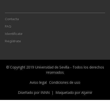
Footer
Contacta
menu
FAQ
Identifícate
Regístrate
© Copyright 2019 Universidad de Sevilla - Todos los derechos
reservados
Menú
Aviso legal
Condiciones de uso
legal
Diseñado por
INNN
| Maquetado por
Aljamir