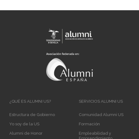
Main
¿QUÉ ES ALUMNI US?
SERVICIOS ALUMNI US
navigation
Estructura de Gobierno
Comunidad Alumni US
Yo soy de la US
Formación
Alumni de Honor
Empleabilidad y
Emprendimiento