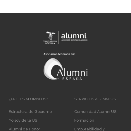
Main
¿QUÉ ES ALUMNI US?
SERVICIOS ALUMNI US
navigation
Estructura de Gobierno
Comunidad Alumni US
Yo soy de la US
Formación
Alumni de Honor
Empleabilidad y