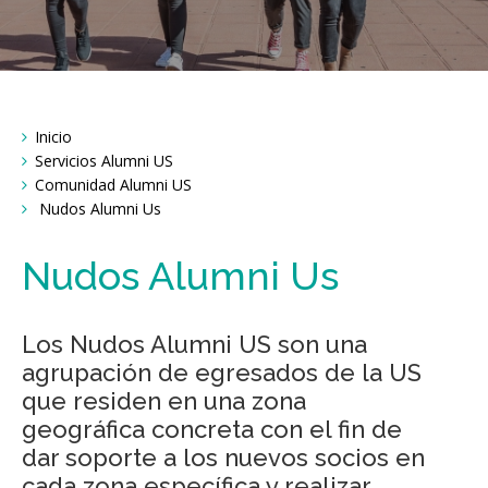
Breadcrumbs
Inicio
You
are
Servicios Alumni US
here:
Comunidad Alumni US
Nudos Alumni Us
Nudos Alumni Us
Los Nudos Alumni US son una
agrupación de egresados de la US
que residen en una zona
geográfica concreta con el fin de
dar soporte a los nuevos socios en
cada zona específica y realizar