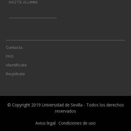
HAZTE ALUMNI
Footer
Contacta
menu
FAQ
Identifícate
Regístrate
© Copyright 2019 Universidad de Sevilla - Todos los derechos
reservados
Menú
Aviso legal
Condiciones de uso