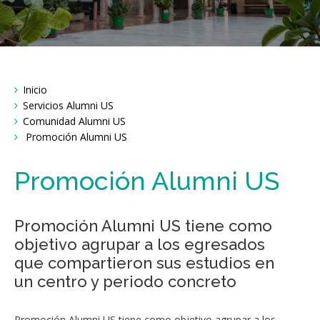
Breadcrumbs
Inicio
You
are
Servicios Alumni US
here:
Comunidad Alumni US
Promoción Alumni US
Promoción Alumni US
Promoción Alumni US tiene como
objetivo agrupar a los egresados
que compartieron sus estudios en
un centro y periodo concreto
Promoción Alumni US tiene como objetivo agrupar a los