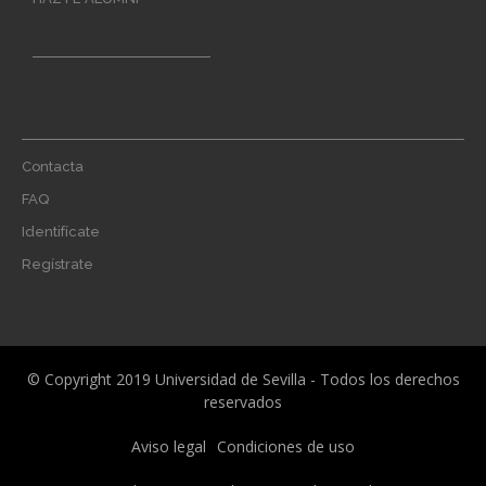
Footer
Contacta
menu
FAQ
Identifícate
Regístrate
© Copyright 2019 Universidad de Sevilla - Todos los derechos
reservados
Menú
Aviso legal
Condiciones de uso
legal