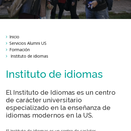
Breadcrumbs
Inicio
You
are
Servicios Alumni US
here:
Formación
Instituto de idiomas
Instituto de idiomas
El Instituto de Idiomas es un centro
de carácter universitario
especializado en la enseñanza de
idiomas modernos en la US.
El Instituto de Idiomas es un centro de carácter