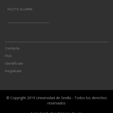
HAZTE ALUMNI
Footer
Contacta
menu
FAQ
Identifícate
Regístrate
© Copyright 2019 Universidad de Sevilla - Todos los derechos
reservados