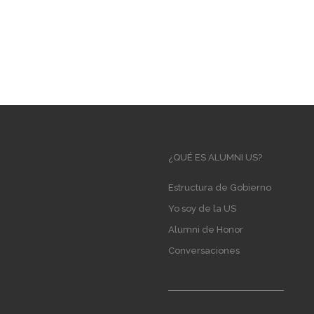
Main
¿QUÉ ES ALUMNI US?
navigation
Estructura de Gobierno
Yo soy de la US
Alumni de Honor
Conversaciones