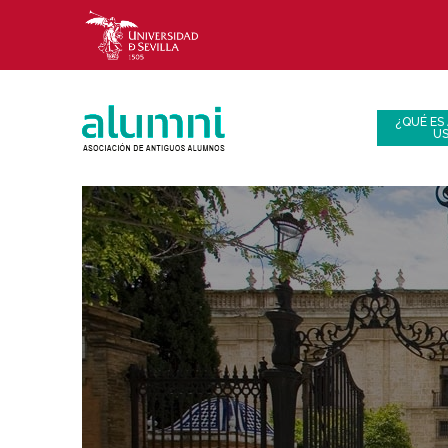
¿QUÉ ES
U