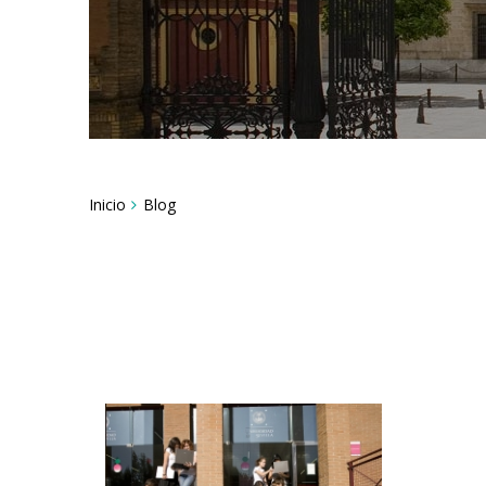
Breadcrumbs
Inicio
Blog
You
are
here: