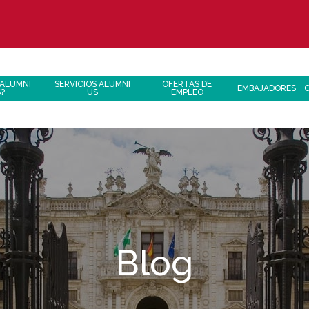
 ALUMNI
SERVICIOS ALUMNI
OFERTAS DE
EMBAJADORES
S?
US
EMPLEO
Blog