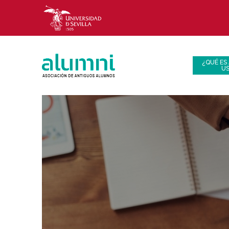
¿QUÉ ES
U