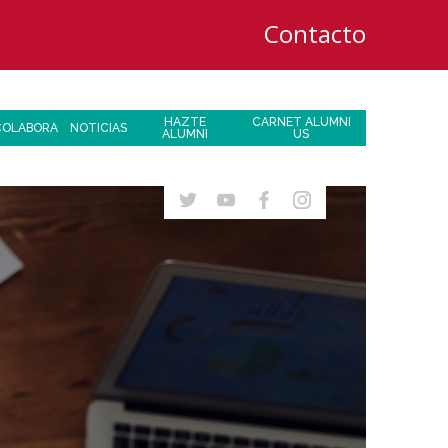
Contacto
HAZTE
CARNET ALUMNI
COLABORA
NOTICIAS
ALUMNI
US