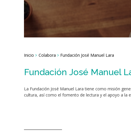
Breadcrumbs
Inicio
Colabora
Fundación José Manuel Lara
You
are
here:
Fundación José Manuel L
La Fundación José Manuel Lara tiene como misión general 
cultura, así como el fomento de lectura y el apoyo a la