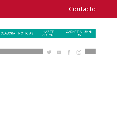
Contacto
HAZTE
CARNET ALUMNI
COLABORA
NOTICIAS
ALUMNI
US