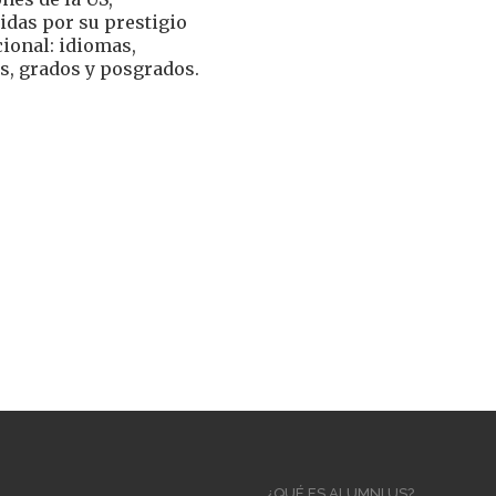
idas por su prestigio
ional: idiomas,
s, grados y posgrados.
Main
¿QUÉ ES ALUMNI US?