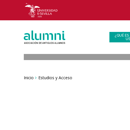
¿QUÉ ES
U
Breadcrumbs
Inicio
Estudios y Acceso
You
are
here: