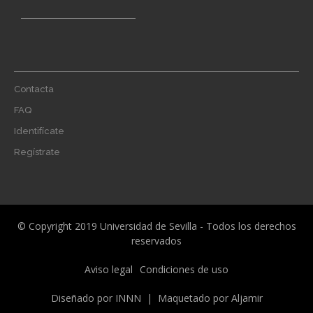
Footer
Contacta
menu
FAQ
Identifícate
Regístrate
© Copyright 2019 Universidad de Sevilla - Todos los derechos
reservados
Menú
Aviso legal
Condiciones de uso
legal
Diseñado por
INNN
| Maquetado por
Aljamir