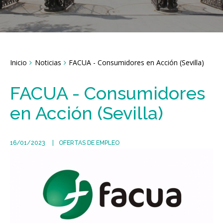
Breadcrumbs
Inicio
Noticias
FACUA - Consumidores en Acción (Sevilla)
You
are
here:
FACUA - Consumidores
en Acción (Sevilla)
16/01/2023
OFERTAS DE EMPLEO