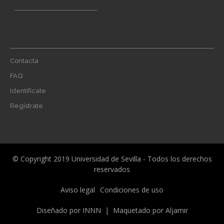
Footer
Contacta
menu
FAQ
Identifícate
Regístrate
© Copyright 2019 Universidad de Sevilla - Todos los derechos
reservados
Menú
Aviso legal
Condiciones de uso
legal
Diseñado por
INNN
| Maquetado por
Aljamir