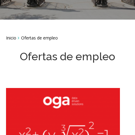
Breadcrumbs
Inicio
Ofertas de empleo
You
are
here:
Ofertas de empleo