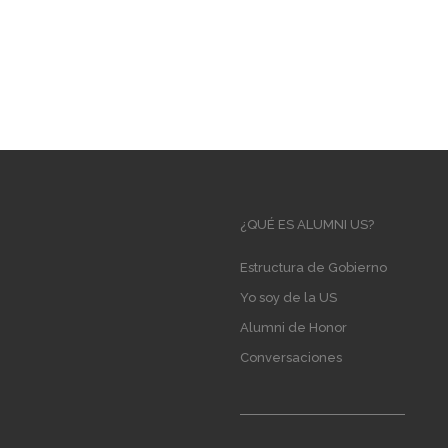
Main
¿QUÉ ES ALUMNI US?
navigation
Estructura de Gobierno
Yo soy de la US
Alumni de Honor
Conversaciones