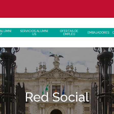
 ALUMNI
SERVICIOS ALUMNI
OFERTAS DE
EMBAJADORES
S?
US
EMPLEO
Red Social