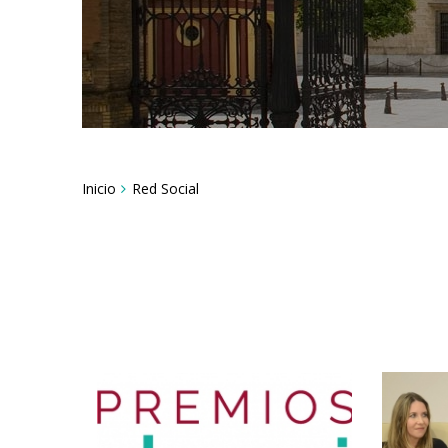
Breadcrumbs
Inicio
Red Social
You
are
here: