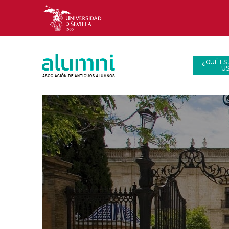
¿QUÉ ES
U