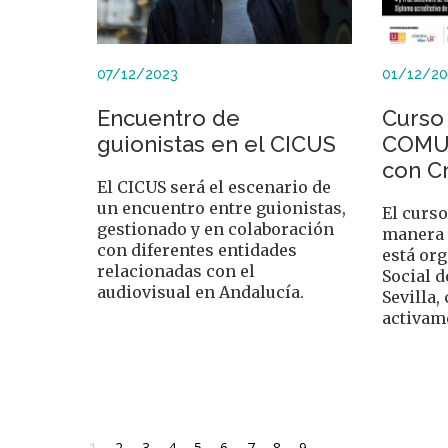
07/12/2023
01/12/20
Encuentro de
Curso 
guionistas en el CICUS
COMU
con Cr
El CICUS será el escenario de
un encuentro entre guionistas,
El curso
gestionado y en colaboración
manera 
con diferentes entidades
está or
relacionadas con el
Social d
audiovisual en Andalucía.
Sevilla,
activam
Paginación
Página
1
Page
2
Page
3
Page
4
Page
5
Page
6
Page
7
Page
8
Page
9