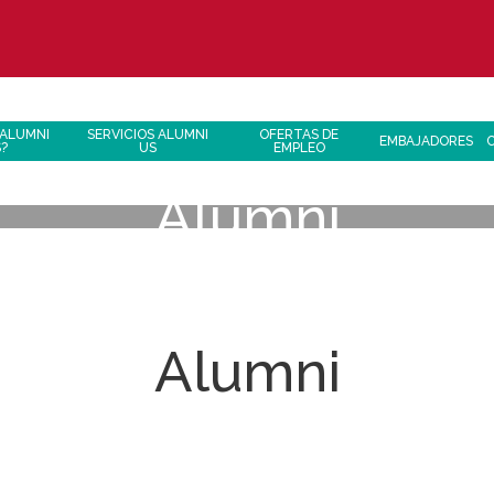
 ALUMNI
SERVICIOS ALUMNI
OFERTAS DE
EMBAJADORES
S?
US
EMPLEO
Alumni
Alumni