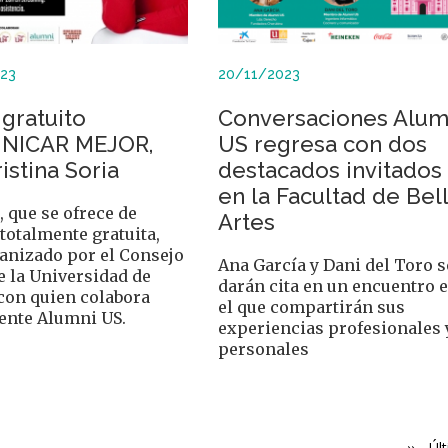
23
20/11/2023
gratuito
Conversaciones Alum
NICAR MEJOR,
US regresa con dos
istina Soria
destacados invitados
en la Facultad de Bel
, que se ofrece de
Artes
totalmente gratuita,
ganizado por el Consejo
Ana García y Dani del Toro s
e la Universidad de
darán cita en un encuentro 
 con quien colabora
el que compartirán sus
ente Alumni US.
experiencias profesionales 
personales
Siguie
››
Úl
Úl