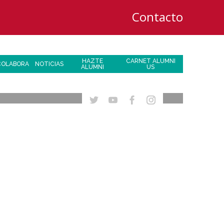
Contacto
HAZTE
CARNET ALUMNI
COLABORA
NOTICIAS
ALUMNI
US