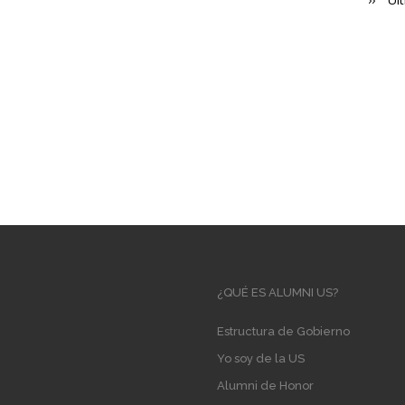
págin
pá
Main
¿QUÉ ES ALUMNI US?
navigation
Estructura de Gobierno
Yo soy de la US
Alumni de Honor