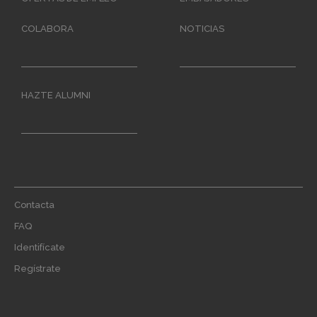
COLABORA
NOTICIAS
HAZTE ALUMNI
Footer
Contacta
menu
FAQ
Identifícate
Regístrate