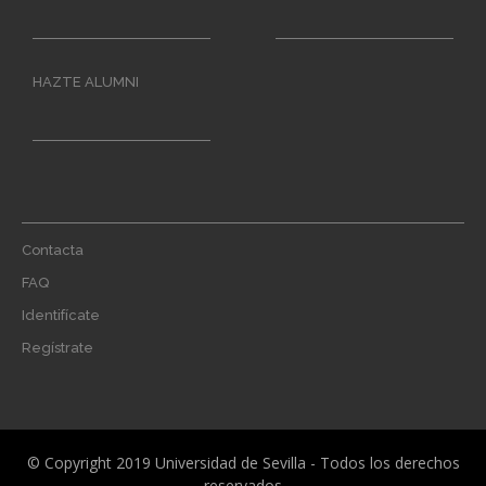
HAZTE ALUMNI
Footer
Contacta
menu
FAQ
Identifícate
Regístrate
© Copyright 2019 Universidad de Sevilla - Todos los derechos
reservados