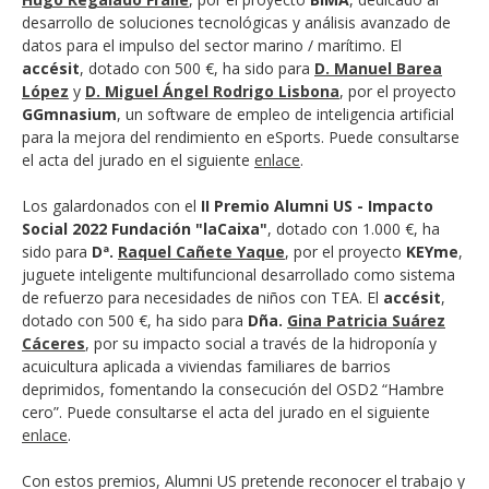
desarrollo de soluciones tecnológicas y análisis avanzado de
datos para el impulso del sector marino / marítimo. El
accésit
, dotado con 500 €, ha sido para
D. Manuel Barea
López
y
D. Miguel Ángel Rodrigo Lisbona
, por el proyecto
GGmnasium
, un software de empleo de inteligencia artificial
para la mejora del rendimiento en eSports. Puede consultarse
el acta del jurado en el siguiente
enlace
.
Los galardonados con el
II Premio Alumni US - Impacto
Social 2022 Fundación "laCaixa"
, dotado con 1.000 €, ha
sido para
Dª.
Raquel Cañete Yaque
, por el proyecto
KEYme
,
juguete inteligente multifuncional desarrollado como sistema
de refuerzo para necesidades de niños con TEA. El
accésit
,
dotado con 500 €, ha sido para
Dña.
Gina Patricia Suárez
Cáceres
, por su impacto social a través de la hidroponía y
acuicultura aplicada a viviendas familiares de barrios
deprimidos, fomentando la consecución del OSD2 “Hambre
cero”. Puede consultarse el acta del jurado en el siguiente
enlace
.
Con estos premios, Alumni US pretende reconocer el trabajo y