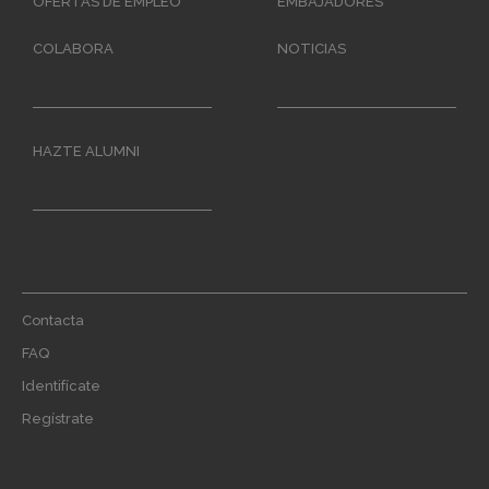
OFERTAS DE EMPLEO
EMBAJADORES
COLABORA
NOTICIAS
HAZTE ALUMNI
Footer
Contacta
menu
FAQ
Identifícate
Regístrate