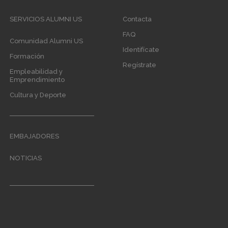
Footer
SERVICIOS ALUMNI US
Contacta
menu
FAQ
Comunidad Alumni US
Identifícate
Formación
Regístrate
Empleabilidad y
Emprendimiento
Cultura y Deporte
EMBAJADORES
NOTICIAS