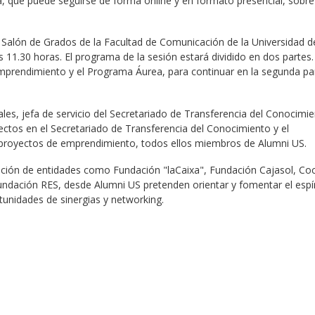
, que puede seguirse de forma online y en formato presencial, sobre
el Salón de Grados de la Facultad de Comunicación de la Universidad d
s 11.30 horas. El programa de la sesión estará dividido en dos partes.
emprendimiento y el Programa Áurea, para continuar en la segunda pa
.
les, jefa de servicio del Secretariado de Transferencia del Conocimie
yectos en el Secretariado de Transferencia del Conocimiento y el
 proyectos de emprendimiento, todos ellos miembros de Alumni US.
ración de entidades como Fundación "laCaixa", Fundación Cajasol, Co
undación RES, desde Alumni US pretenden orientar y fomentar el espír
unidades de sinergias y networking.