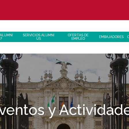
 ALUMNI
SERVICIOS ALUMNI
OFERTAS DE
EMBAJADORES
S?
US
EMPLEO
ventos y Actividad