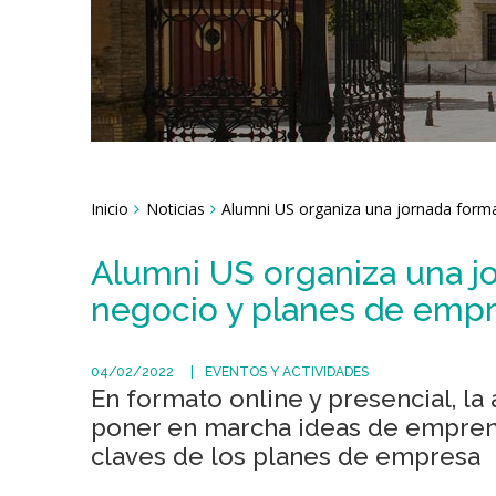
Breadcrumbs
Inicio
Noticias
Alumni US organiza una jornada forma
You
are
here:
Alumni US organiza una jo
negocio y planes de emp
04/02/2022
EVENTOS Y ACTIVIDADES
En formato online y presencial, la
poner en marcha ideas de emprend
claves de los planes de empresa