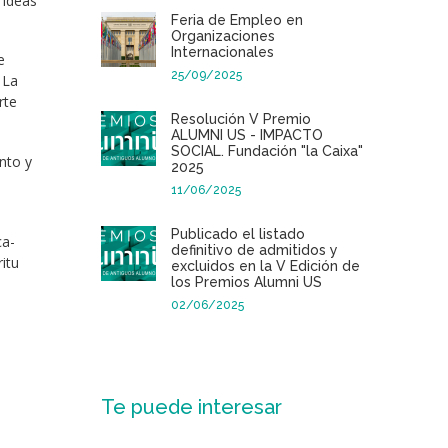
 ideas
Feria de Empleo en
Organizaciones
Internacionales
e
25/09/2025
 La
rte
Resolución V Premio
ALUMNI US - IMPACTO
SOCIAL. Fundación "la Caixa"
nto y
2025
11/06/2025
Publicado el listado
ca-
definitivo de admitidos y
itu
excluidos en la V Edición de
los Premios Alumni US
02/06/2025
Te puede interesar