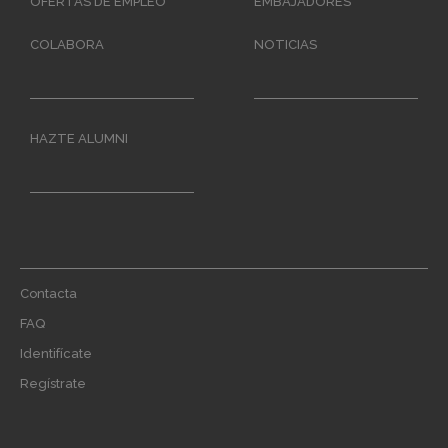
OFERTAS DE EMPLEO
EMBAJADORES
COLABORA
NOTICIAS
HAZTE ALUMNI
Footer
Contacta
menu
FAQ
Identifícate
Regístrate