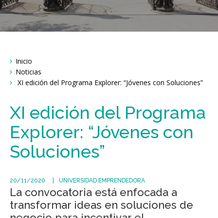
Breadcrumbs
Inicio
You
are
Noticias
here:
XI edición del Programa Explorer: “Jóvenes con Soluciones”
XI edición del Programa
Explorer: “Jóvenes con
Soluciones”
20/11/2020
UNIVERSIDAD EMPRENDEDORA
La convocatoria está enfocada a
transformar ideas en soluciones de
negocio para incentivar el