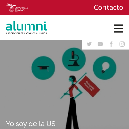
Contacto
Delegación Alumni en Bruselas
Yo soy de la US
Salvador Morales
Juan Martínez-Barea