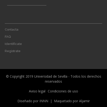
Footer
Contacta
menu
FAQ
Identifícate
Regístrate
© Copyright 2019 Universidad de Sevilla - Todos los derechos
reservados
Menú
Aviso legal
Condiciones de uso
legal
Diseñado por
INNN
| Maquetado por
Aljamir