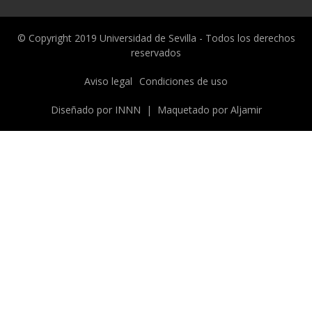
© Copyright 2019 Universidad de Sevilla - Todos los derechos
reservados
Menú
Aviso legal
Condiciones de uso
legal
Diseñado por
INNN
| Maquetado por
Aljamir