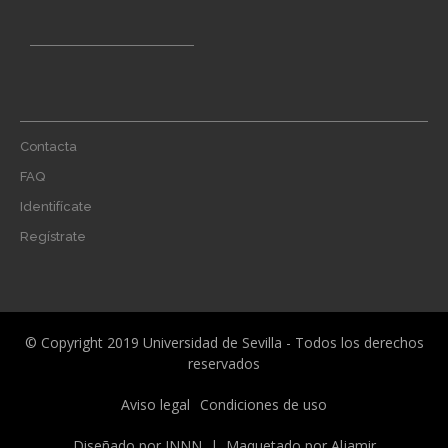
Footer
Contacta
menu
FAQ
Identifícate
Regístrate
© Copyright 2019 Universidad de Sevilla - Todos los derechos
reservados
Menú
Aviso legal
Condiciones de uso
legal
Diseñado por
INNN
| Maquetado por
Aljamir