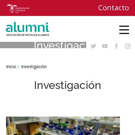
Contacto
Investigación
Breadcrumbs
Inicio
Investigación
You
are
here:
Investigación