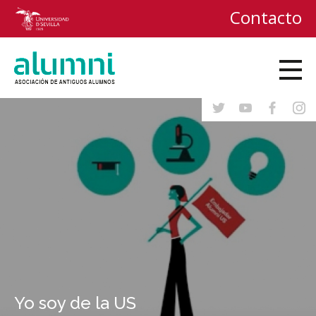
Contacto
Delegación Alumni en Bruselas
Yo soy de la US
Salvador Morales
Juan Martínez-Barea