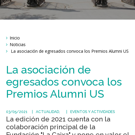
Breadcrumbs
Inicio
You
are
Noticias
here:
La asociación de egresados convoca los Premios Alumni US
La asociación de
egresados convoca los
Premios Alumni US
03/05/2021
ACTUALIDAD
EVENTOS Y ACTIVIDADES
La edición de 2021 cuenta con la
colaboración principal de la
Fundación "La Caixa" y pone en valor el