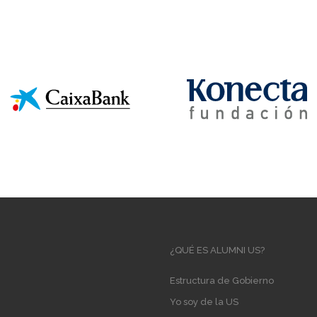
Main
¿QUÉ ES ALUMNI US?
navigation
Estructura de Gobierno
Yo soy de la US