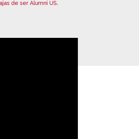
ajas de ser Alumni US
.