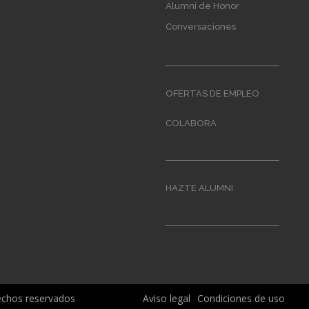
Alumni de Honor
Conversaciones
OFERTAS DE EMPLEO
COLABORA
HAZTE ALUMNI
Menú
rechos reservados
Aviso legal
Condiciones de uso