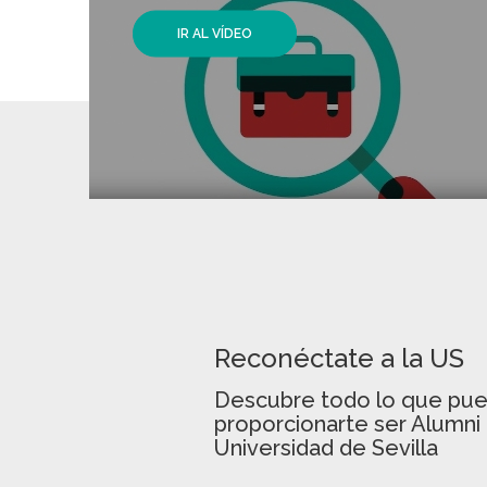
egresados
IR AL VÍDEO
IR AL VÍDEO
IR LA VÍDEO
MÁS INFORMACIÓN
Previous
Next
Reconéctate a la US
Descubre todo lo que pu
proporcionarte ser Alumni 
Universidad de Sevilla